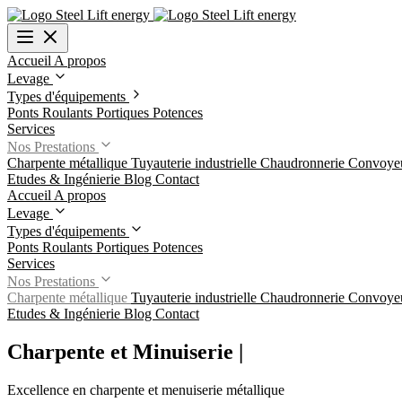
Accueil
A propos
Levage
Types d'équipements
Ponts Roulants
Portiques
Potences
Services
Nos Prestations
Charpente métallique
Tuyauterie industrielle
Chaudronnerie
Convoye
Etudes & Ingénierie
Blog
Contact
Accueil
A propos
Levage
Types d'équipements
Ponts Roulants
Portiques
Potences
Services
Nos Prestations
Charpente métallique
Tuyauterie industrielle
Chaudronnerie
Convoye
Etudes & Ingénierie
Blog
Contact
Charpente et Minuiserie
|
Excellence en charpente et menuiserie métallique