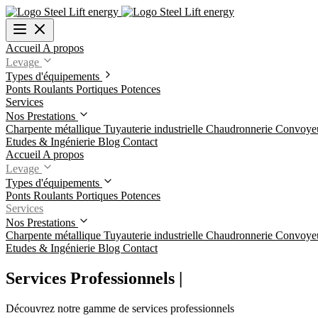
Accueil
A propos
Levage
Types d'équipements
Ponts Roulants
Portiques
Potences
Services
Nos Prestations
Charpente métallique
Tuyauterie industrielle
Chaudronnerie
Convoye
Etudes & Ingénierie
Blog
Contact
Accueil
A propos
Levage
Types d'équipements
Ponts Roulants
Portiques
Potences
Services
Nos Prestations
Charpente métallique
Tuyauterie industrielle
Chaudronnerie
Convoye
Etudes & Ingénierie
Blog
Contact
Services Professionnels
|
Découvrez notre gamme de services professionnels