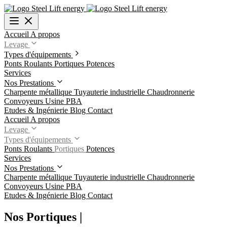
Accueil
A propos
Levage
Types d'équipements
Ponts Roulants
Portiques
Potences
Services
Nos Prestations
Charpente métallique
Tuyauterie industrielle
Chaudronnerie
Convoyeurs
Usine PBA
Etudes & Ingénierie
Blog
Contact
Accueil
A propos
Levage
Types d'équipements
Ponts Roulants
Portiques
Potences
Services
Nos Prestations
Charpente métallique
Tuyauterie industrielle
Chaudronnerie
Convoyeurs
Usine PBA
Etudes & Ingénierie
Blog
Contact
Nos Portiques
|